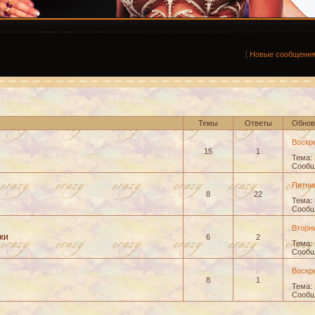
[
Новые сообщени
Темы
Ответы
Обнов
Воскре
15
1
Тема:
Сообщ
Пятниц
8
22
Тема:
Сообщ
Вторни
жи
6
2
Тема:
Сообщ
Воскре
8
1
Тема:
Сообщ