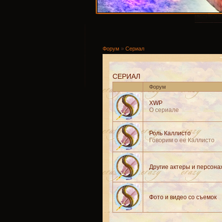
Форум
»
Сериал
СЕРИАЛ
Форум
XWP
О сериале
Роль Каллисто
Говорим о ее Каллисто
Другие актеры и персона
Фото и видео со съемок