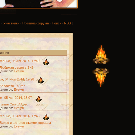
я
·
Участники
·
Правила форума
·
Поиск
·
RSS
]
ления
сенье, 03 Авг 2014, 17:40
Любимая серия в ЗКВ
ение от:
Evelyn
а, 04 Июл 2014, 19:28
Каллисто - ангел
ение от:
Evelyn
к, 05 Авг 2014, 13:07
Кевин Смит / Арес
ение от:
Evelyn
сенье, 03 Авг 2014, 17:45
Видео и фото со съемок сериала
ение от:
Evelyn