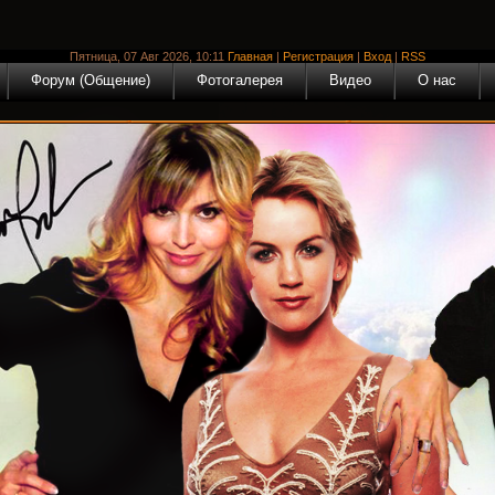
Пятница, 07 Авг 2026, 10:11
Главная
|
Регистрация
|
Вход
|
RSS
Форум (Общение)
Фотогалерея
Видео
О нас